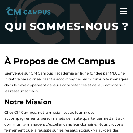
Aller
au
Menu
contenu
QUI SOMMES-NOUS ?
À PROPOS
LA FORMATION CM
CONTACT
À Propos de CM Campus
Bienvenue sur CM Campus, l’académie en ligne fondée par MD, une
initiative passionnée visant à accompagner les community managers
dans le développement de leurs compétences et de leur activité sur
les réseaux sociaux.
Notre Mission
Chez CM Campus, notre mission est de fournir des
accompagnements personnalisés de haute qualité, permettant aux
community managers d’exceller dans leur domaine. Nous croyons
fermement que la réussite sur les réseaux sociaux va au-delà des