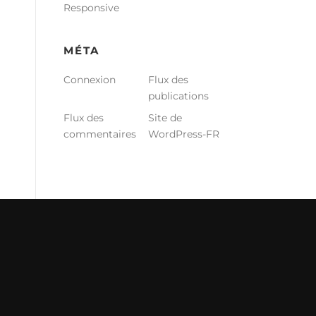
Responsive
MÉTA
Connexion
Flux des
publications
Flux des
Site de
commentaires
WordPress-FR