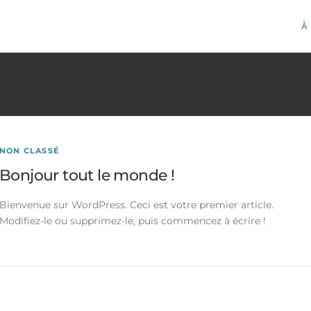
À
CAMPUS
NON CLASSÉ
Bonjour tout le monde !
Bienvenue sur WordPress. Ceci est votre premier article.
Modifiez-le ou supprimez-le, puis commencez à écrire !